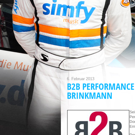
6. Februar 2013
B2B PERFORMANCE
BRINKMANN
Sei
Per
Dor
Ern