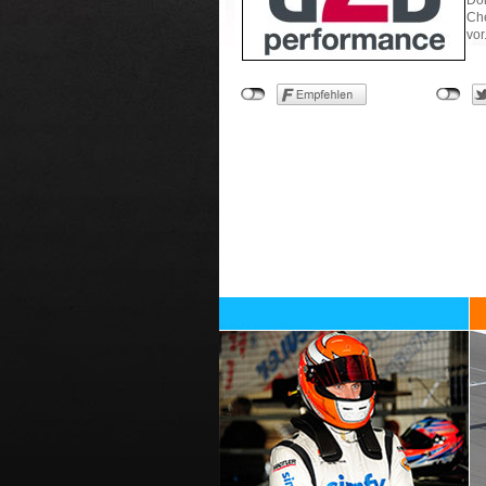
Dom
Che
vor