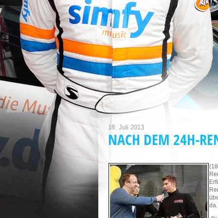
18. Juli 2013
NACH DEM 24H-RE
(18
Ren
Erf
Ren
übe
da.