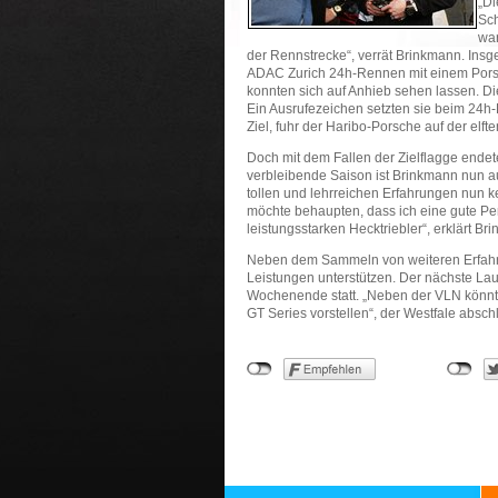
„Di
Sch
war
der Rennstrecke“, verrät Brinkmann. Ins
ADAC Zurich 24h-Rennen mit einem Pors
konnten sich auf Anhieb sehen lassen. D
Ein Ausrufezeichen setzten sie beim 24h
Ziel, fuhr der Haribo-Porsche auf der elft
Doch mit dem Fallen der Zielflagge ende
verbleibende Saison ist Brinkmann nun au
tollen und lehrreichen Erfahrungen nun k
möchte behaupten, dass ich eine gute Per
leistungsstarken Hecktriebler“, erklärt Br
Neben dem Sammeln von weiteren Erfahr
Leistungen unterstützen. Der nächste L
Wochenende statt. „Neben der VLN könnte
GT Series vorstellen“, der Westfale absch