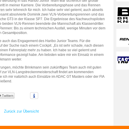
e Berufung in das Haribo Junior Team war sicherlich der größte
ritt in meiner Karriere. Die Vorbereitungsphase und das Rennen
en sehr lehrreich für mich. Ich habe sehr viel gelernt, auch abseits
gesamt absolvierte Dominik zwei VLN-Vorbereitungsrennen und das
che GT3 in der Klasse SP7. Die Ergebnisse des Nachwuchspiloten
ie beiden VLN-Rennen beendete die Mannschaft als Klassendritter.
-Rennen: Bis zu einem technischen Ausfall, wenige Minuten vor dem
en Gesamtposition.
te auch das Engagement des Haribo Junior Teams. Für die
f der Suche nach einem Cockpit. „Es ist sehr schade, nach diesen
einen Fahrerplatz mehr zu haben. Ich habe so viel gelernt und
formance gezeigt habe. Am liebsten wäre mir ein Einsatz in einem
inkmann weiter.
ungen, möchte Brinkmann sein zukünftiges Team auch mit guten
auf zur VLN-Langstreckenmeisterschaft findet am kommenden
 ich mir natürlich auch Einsätze im ADAC GT Masters oder der FIA
ließend.
Zurück zur Übersicht